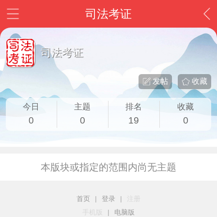
司法考证
司法考证
发帖
收藏
今日
主题
排名
收藏
0
0
19
0
本版块或指定的范围内尚无主题
首页
|
登录
|
注册
手机版
|
电脑版