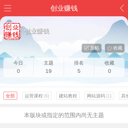
创业赚钱
创业赚钱
发帖
收藏
今日
主题
排名
收藏
0
19
5
0
全部
运营课程
(6)
建站教程
网站源码
(1)
其
本版块或指定的范围内尚无主题