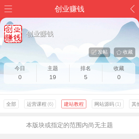
创业赚钱
创业赚钱
发帖
收藏
今日
主题
排名
收藏
0
19
5
0
全部
运营课程
(6)
建站教程
网站源码
(1)
其
本版块或指定的范围内尚无主题