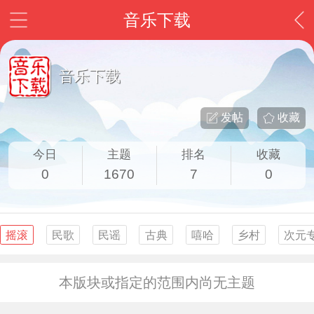
音乐下载
音乐下载
发帖
收藏
今日
主题
排名
收藏
0
1670
7
0
摇滚
民歌
民谣
古典
嘻哈
乡村
次元
本版块或指定的范围内尚无主题