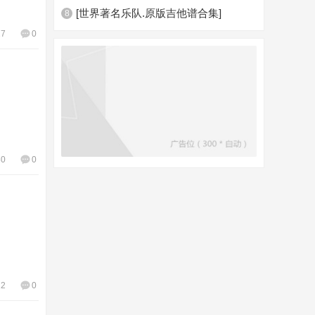
[世界著名乐队.原版吉他谱合集]
8
27
0
80
0
12
0