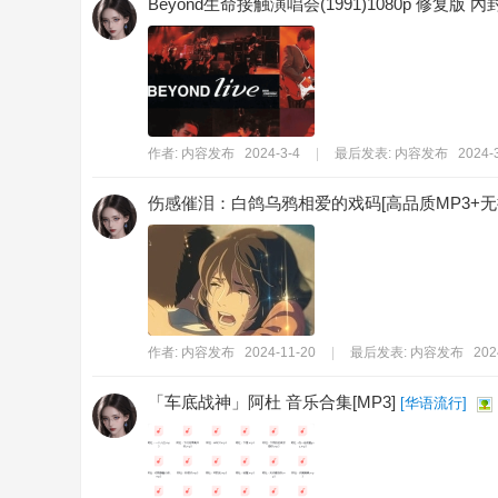
Beyond生命接触演唱会(1991)1080p 修复版
作者:
内容发布
2024-3-4
|
最后发表:
内容发布
2024-3
伤感催泪：白鸽乌鸦相爱的戏码[高品质MP3+无损
作者:
内容发布
2024-11-20
|
最后发表:
内容发布
202
「车底战神」阿杜 音乐合集[MP3]
[
华语流行
]