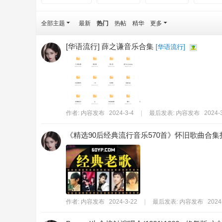
全部主题
最新
热门
热帖
精华
更多
[华语流行] 薛之谦音乐合集
[
华语流行
]
作者:
内容发布
2024-3-4
|
最后发表:
内容发布
2024-3
《精选90后经典流行音乐570首》怀旧歌曲合集打包[高
作者:
内容发布
2024-3-22
|
最后发表:
内容发布
2024