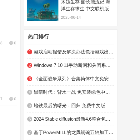
木筏生存 船长漂流记 海
洋生存求生 中文联机版
2025-06-14
热门排行
58
0
游戏启动报错及解决办法包括游戏出现黑屏、闪退、进游戏没反应、错误提示等
1
Windows 7 10 11手动断网和关闭系统自带杀软及防火墙教程
2
《全面战争系列》合集简体中文免安装版
3
黑暗时代：背水一战 免安装绿色中文版
4
07
0
地铁最后的曙光：回归 免费中文版
5
2024 Stable diffusion最新4.6整合包终于来了！
6
基于PowerMILL的龙凤铜碗五轴加工技术
7