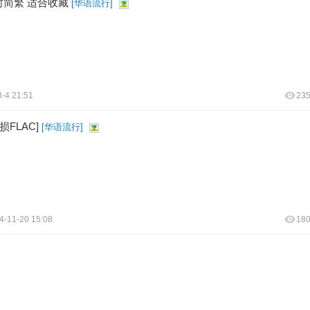
 內封简繁 适合收藏
[
华语流行
]
-4 21:51
23
FLAC]
[
华语流行
]
4-11-20 15:08
18