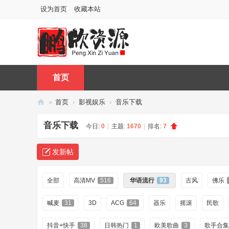
设为首页
收藏本站
首页
»
首页
›
影视娱乐
›
音乐下载
鹏
音乐下载
今日:
0
|
主题:
1670
|
排名:
7
欣
资
发新帖
源
网
全部
高清MV
516
华语流行
93
古风
佛乐
喊麦
31
3D
ACG
64
器乐
摇滚
民歌
抖音+快手
38
日韩热门
1
欧美歌曲
3
歌手合集