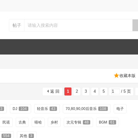
帖子
收藏本版
返 回
1
2
3
4
5
/ 5 页
3
DJ
104
轻音乐
43
70,80,90,00后音乐
108
电子
民谣
古典
嘻哈
乡村
次元专辑
48
BGM
61
554
其他
3