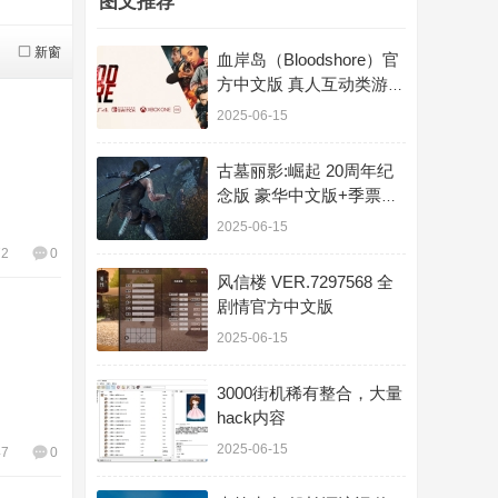
图文推荐
新窗
血岸岛（Bloodshore）官
方中文版 真人互动类游戏
11G
2025-06-15
古墓丽影:崛起 20周年纪
念版 豪华中文版+季票
+劳拉的梦魇
2025-06-15
72
0
风信楼 VER.7297568 全
剧情官方中文版
2025-06-15
3000街机稀有整合，大量
hack内容
2025-06-15
47
0