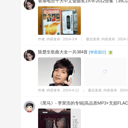
香港电台十大中文金曲奖1978-2012合集（35C
作者:
内容发布
2024-3-6
|
最后发表:
内容发布
2024-3
陈楚生歌曲大全一共384首
[
华语流行
]
作者:
内容发布
2024-4-11
|
最后发表:
内容发布
2024
‎《黑马》- 李荣浩的专辑[高品质MP3+无损FLAC