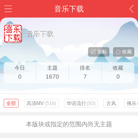
音乐下载
音乐下载
发帖
收藏
今日
主题
排名
收藏
0
1670
7
0
全部
高清MV
(516)
华语流行
(93)
古风
佛乐
本版块或指定的范围内尚无主题