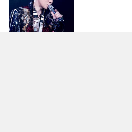
3433
0
0
内容发布
#歌手合集
2024-7-4
《叶倩文100首经典歌曲打包》[无损
FLAC/MP3/3.44GB]