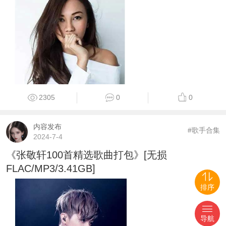
2305
0
0
内容发布
#歌手合集
2024-7-4
《张敬轩100首精选歌曲打包》[无损
FLAC/MP3/3.41GB]
排序
导航