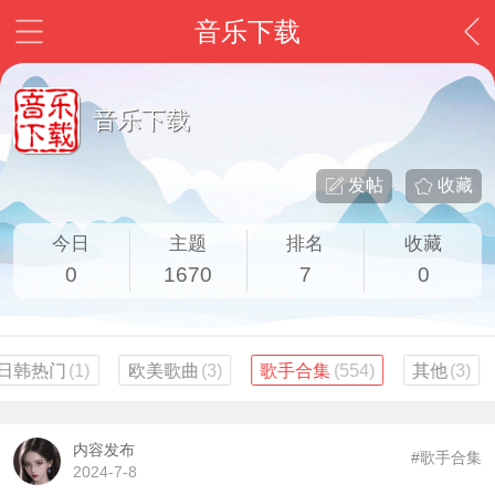
音乐下载
音乐下载
发帖
收藏
今日
主题
排名
收藏
0
1670
7
0
日韩热门
(1)
欧美歌曲
(3)
歌手合集
(554)
其他
(3)
内容发布
#歌手合集
2024-7-8