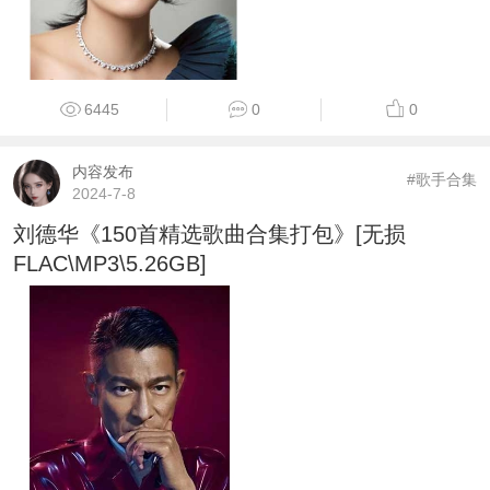
6445
0
0
内容发布
#歌手合集
2024-7-8
刘德华《150首精选歌曲合集打包》[无损
FLAC\MP3\5.26GB]