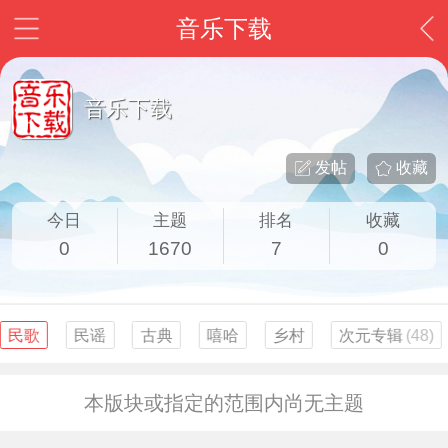
音乐下载
音乐下载
发帖
收藏
今日
主题
排名
收藏
0
1670
7
0
民歌
民谣
古典
嘻哈
乡村
次元专辑
(48)
本版块或指定的范围内尚无主题