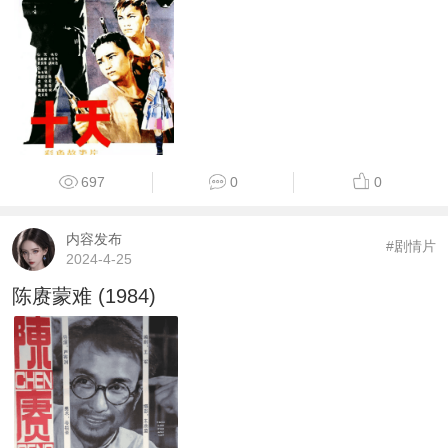
697
0
0
内容发布
#剧情片
2024-4-25
陈赓蒙难 (1984)