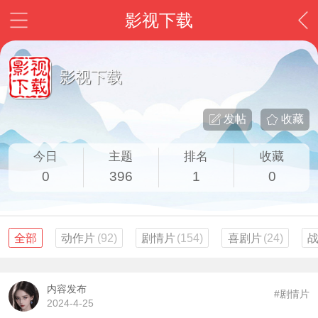
影视下载
影视下载
发帖
收藏
今日
主题
排名
收藏
0
396
1
0
全部
动作片
(92)
剧情片
(154)
喜剧片
(24)
内容发布
#剧情片
2024-4-25