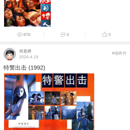
878
0
0
何老师
#动作片
2024-4-19
特警出击 (1992)