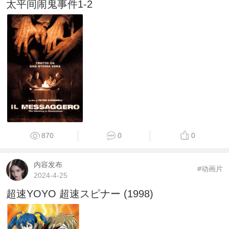
太平间闹鬼事件1-2
870
0
0
内容发布
#动画片
2024-4-25
超速YOYO 超速スピナー (1998)