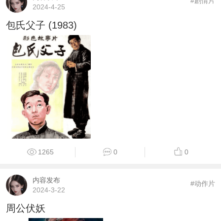
#剧情片
2024-4-25
包氏父子 (1983)
1265
0
0
内容发布
#动作片
2024-3-22
周公伏妖