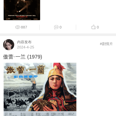
887
0
0
内容发布
#剧情片
2024-4-25
傲蕾·一兰 (1979)