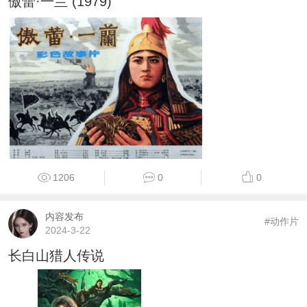
傲蕾·一兰 (1979)
1206
0
0
内容发布
#动作片
2024-3-22
长白山猎人传说