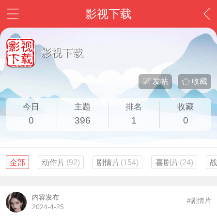
影视下载
影视下载
发帖
收藏
今日
主题
排名
收藏
0
396
1
0
全部
动作片
(92)
剧情片
(154)
喜剧片
(24)
内容发布
#剧情片
2024-4-25