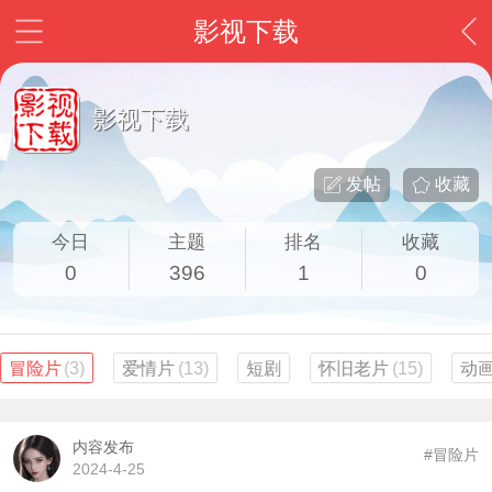
影视下载
影视下载
发帖
收藏
今日
主题
排名
收藏
0
396
1
0
冒险片
(3)
爱情片
(13)
短剧
怀旧老片
(15)
动
内容发布
#冒险片
2024-4-25