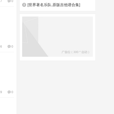
47
0
[世界著名乐队.原版吉他谱合集]
8
66
0
49
0