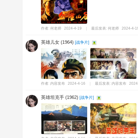
作者:
何老师
2024-4-19
|
最后发表:
何老师
2024-4-1
英雄儿女 (1964)
[
战争片
]
作者:
内容发布
2024-4-16
|
最后发表:
内容发布
2024
英雄坦克手 (1962)
[
战争片
]