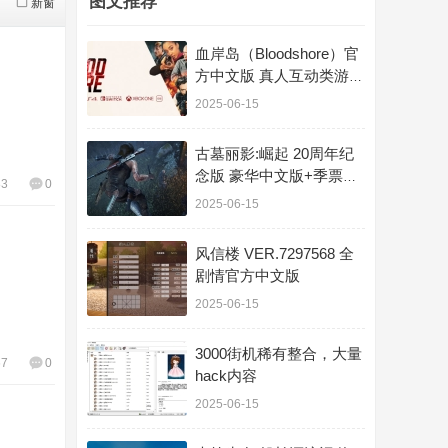
图文推荐
新窗
血岸岛（Bloodshore）官
方中文版 真人互动类游戏
11G
2025-06-15
古墓丽影:崛起 20周年纪
念版 豪华中文版+季票
83
0
+劳拉的梦魇
2025-06-15
风信楼 VER.7297568 全
剧情官方中文版
2025-06-15
3000街机稀有整合，大量
67
0
hack内容
2025-06-15