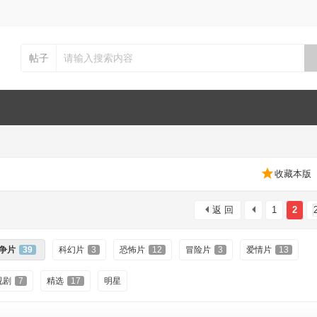
帖子
收藏本版
返 回
1
2
争片
39
科幻片
3
恐怖片
12
冒险片
3
爱情片
13
视剧
7
精选
17
明星