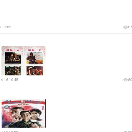
9 13:09
8
-4-16 19:45
8