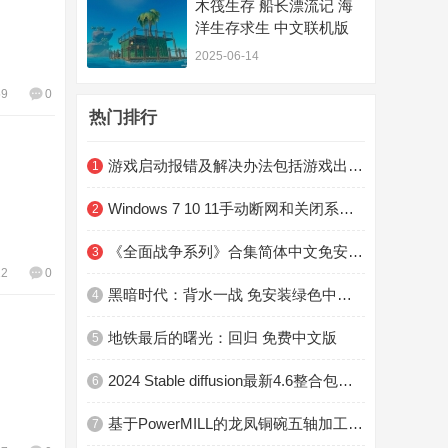
木筏生存 船长漂流记 海
洋生存求生 中文联机版
2025-06-14
59
0
热门排行
游戏启动报错及解决办法包括游戏出现黑屏、闪退、进游戏没反应、错误提示等
1
Windows 7 10 11手动断网和关闭系统自带杀软及防火墙教程
2
《全面战争系列》合集简体中文免安装版
3
22
0
黑暗时代：背水一战 免安装绿色中文版
4
地铁最后的曙光：回归 免费中文版
5
2024 Stable diffusion最新4.6整合包终于来了！
6
基于PowerMILL的龙凤铜碗五轴加工技术
7