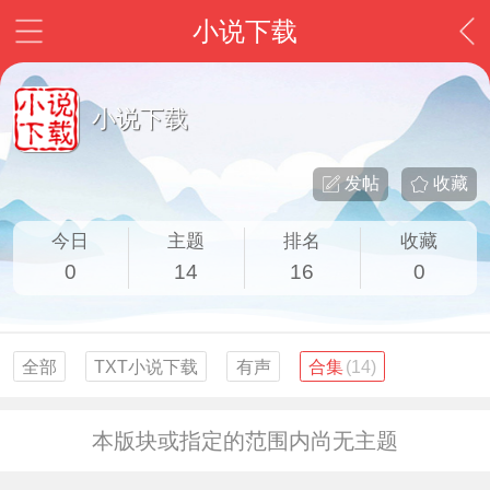
小说下载
小说下载
发帖
收藏
今日
主题
排名
收藏
0
14
16
0
全部
TXT小说下载
有声
合集
(14)
本版块或指定的范围内尚无主题