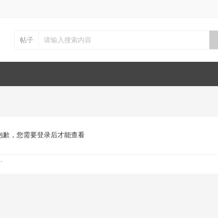
帖子
抱歉，您需要登录后才能查看
.