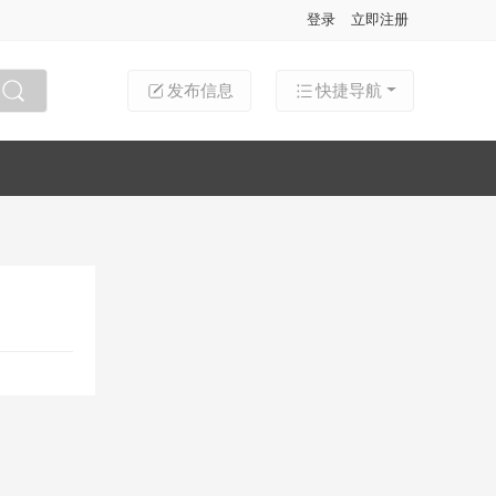
登录
立即注册
发布信息
快捷导航
搜索