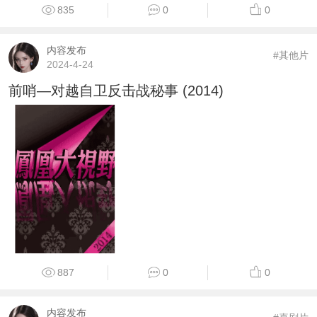
835
0
0
内容发布
#其他片
2024-4-24
前哨—对越自卫反击战秘事 (2014)
887
0
0
内容发布