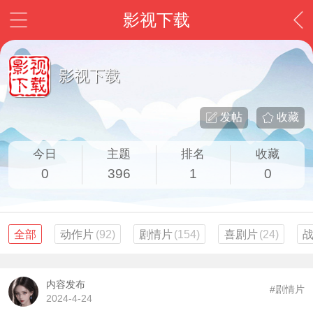
影视下载
影视下载
发帖
收藏
今日
主题
排名
收藏
0
396
1
0
全部
动作片
(92)
剧情片
(154)
喜剧片
(24)
内容发布
#剧情片
2024-4-24