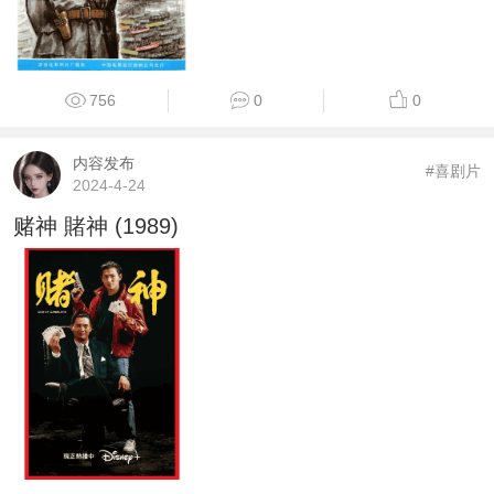
756
0
0
内容发布
#喜剧片
2024-4-24
赌神 賭神 (1989)