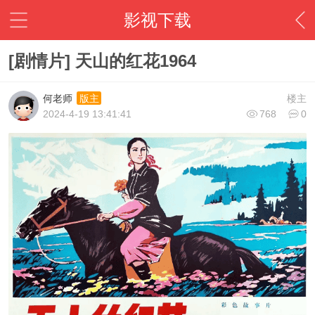
影视下载
[剧情片] 天山的红花1964
何老师
楼主
版主
2024-4-19 13:41:41
768
0