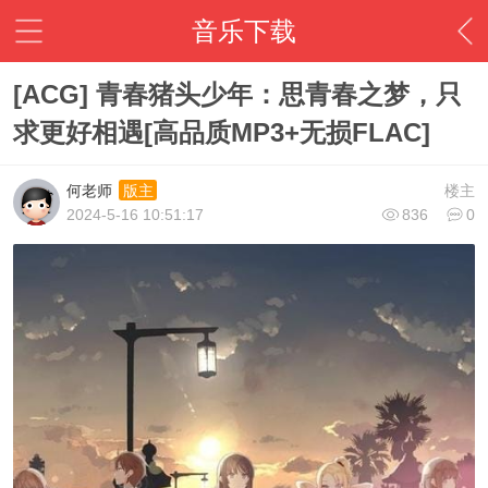
音乐下载
[ACG] 青春猪头少年：思青春之梦，只
求更好相遇[高品质MP3+无损FLAC]
何老师
楼主
版主
2024-5-16 10:51:17
836
0