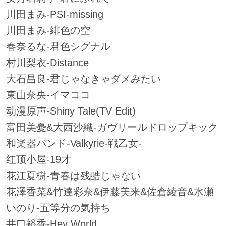
川田まみ-PSI-missing
川田まみ-緋色の空
春奈るな-君色シグナル
村川梨衣-Distance
大石昌良-君じゃなきゃダメみたい
東山奈央-イマココ
动漫原声-Shiny Tale(TV Edit)
富田美憂&大西沙織-ガヴリールドロップキック
和楽器バンド-Valkyrie-戦乙女-
红顶小屋-19才
花江夏樹-青春は残酷じゃない
花澤香菜&竹達彩奈&伊藤美来&佐倉綾音&水瀬
いのり-五等分の気持ち
井口裕香-Hey World