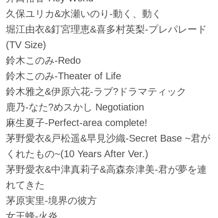
久保ユリカ&水瀬いのり-動く、動く
堀江由衣&釘宮理恵&喜多村英梨-プレパレード
(TV Size)
鈴木このみ-Redo
鈴木このみ-Theater of Life
鈴木雅之&伊原六花-ラブ?ドラマティック
鹿乃-なた?めスかし Negotiation
麻生夏子-Perfect-area complete!
茅野愛衣&戸松遥&早見沙織-Secret Base ~君が
くれたもの~(10 Years After Ver.)
茅野愛衣&中津真莉子&高森奈津美-君が夢を連
れてきた
茅原実里-境界の彼方
女王蜂-火炎