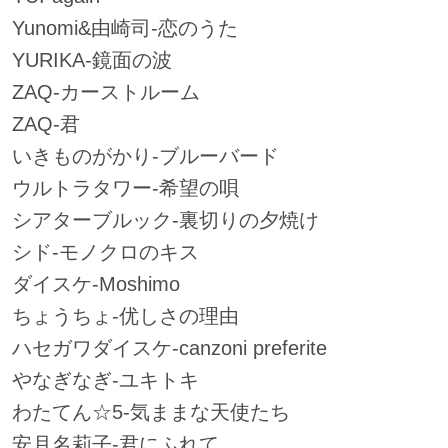
Yunomi&由崎司-恋のうた
YURIKA-鏡面の波
ZAQ-カーストルーム
ZAQ-君
いきものがかり-ブルーバード
ウルトラタワー-希望の唄
シアターブルック-裏切りの夕焼け
シド-モノクロのキス
ダイスケ-Moshimo
ちょうちょ-优しさの理由
ハセガワダイスケ-canzoni preferite
やなぎなぎ-ユキトキ
わたてん☆5-気ままな天使たち
安月名莉子-君にふれて