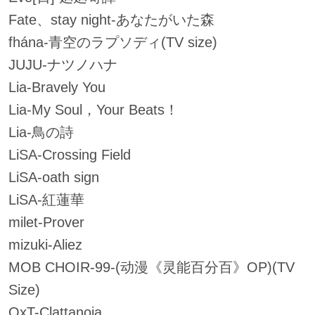
Fate、stay night-あなたがいた森
fhána-青空のラプソディ(TV size)
JUJU-ナツノハナ
Lia-Bravely You
Lia-My Soul，Your Beats！
Lia-鳥の詩
LiSA-Crossing Field
LiSA-oath sign
LiSA-紅蓮華
milet-Prover
mizuki-Aliez
MOB CHOIR-99-(动漫《灵能百分百》OP)(TV
Size)
OxT-Clattanoia