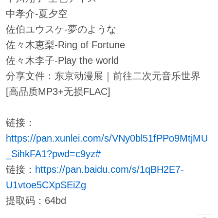
中孝介-夏夕空
佐伯ユウスケ-夢のような
佐々木恵梨-Ring of Fortune
佐々木李子-Play the world
分享文件：东京动漫展｜前往二次元音乐世界
[高品质MP3+无损FLAC]
链接：
https://pan.xunlei.com/s/VNy0bl51fPPo9MtjMU
_SihkFA1?pwd=c9yz#
链接：
https://pan.baidu.com/s/1qBH2E7-
U1vtoe5CXpSEiZg
提取码：64bd