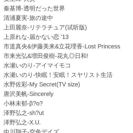
秦基博-透明だった世界
清浦夏実-旅の途中
上田麗奈-リテラチュア(试听版)
上原れな-届かない恋 '13
市道真央&伊藤美来&立花理香-Lost Princess
市来光弘&増田俊樹-花丸◎日和!
水瀬いのり-アイマイモコ
水瀬いのり-快眠！安眠！スヤリスト生活
水野佐彩-My Secret(TV size)
唐沢美帆-Sincerely
小林未郁-β?ο?
泽野弘之-sh?ut
泽野弘之-X.U.
中川翔子-空色デイズ