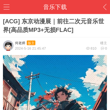
音乐下载
[ACG] 东京动漫展｜前往二次元音乐世
界[高品质MP3+无损FLAC]
何老师
楼主
版主
2024-5-16 21:45:47
810
0