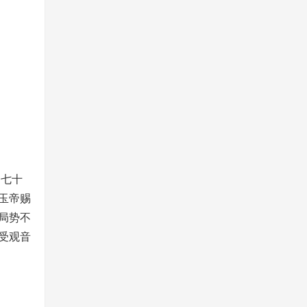
了七十
玉帝赐
局势不
受观音