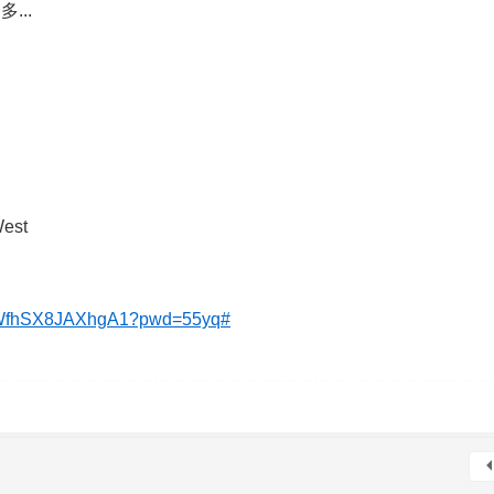
...
est
75WfhSX8JAXhgA1?pwd=55yq#