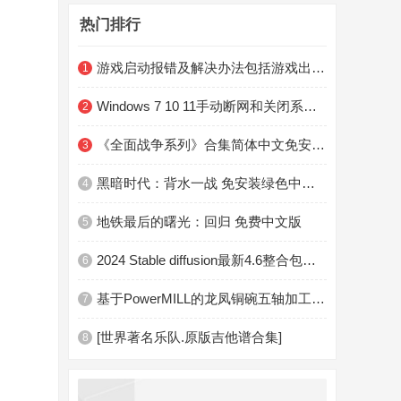
热门排行
游戏启动报错及解决办法包括游戏出现黑屏、闪退、进游戏没反应、错误提示等
1
Windows 7 10 11手动断网和关闭系统自带杀软及防火墙教程
2
《全面战争系列》合集简体中文免安装版
3
黑暗时代：背水一战 免安装绿色中文版
4
地铁最后的曙光：回归 免费中文版
5
2024 Stable diffusion最新4.6整合包终于来了！
6
基于PowerMILL的龙凤铜碗五轴加工技术
7
[世界著名乐队.原版吉他谱合集]
8