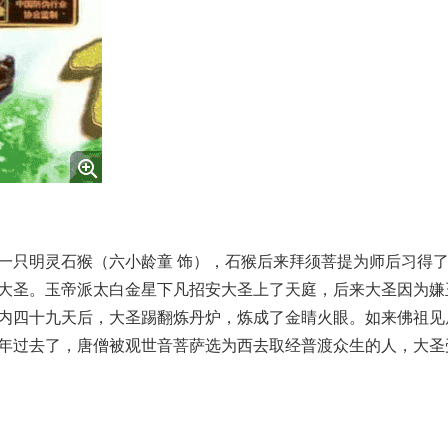
只明灵石猴（六小龄童 饰），石猴后来拜须菩提为师后习得
大圣。玉帝派太白金星下凡招安大圣上了天庭，后来大圣因为嫌
内四十九天后，大圣踢翻炼丹炉，炼成了金睛火眼。如来佛祖见
年过去了，唐僧被观世音菩萨选为西去取经普渡众生的人，大圣