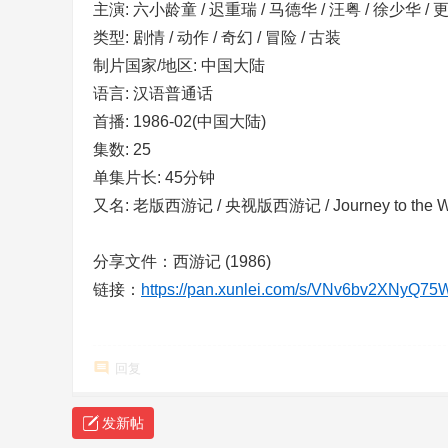
主演: 六小龄童 / 迟重瑞 / 马德华 / 汪粤 / 徐少华 / 更多
类型: 剧情 / 动作 / 奇幻 / 冒险 / 古装
制片国家/地区: 中国大陆
语言: 汉语普通话
首播: 1986-02(中国大陆)
集数: 25
单集片长: 45分钟
又名: 老版西游记 / 央视版西游记 / Journey to the W
分享文件：西游记 (1986)
链接：
https://pan.xunlei.com/s/VNv6bv2XNyQ
回复
发新帖