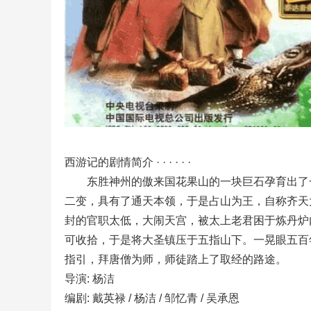
西游记的剧情简介 · · · · · ·
东胜神州的傲来国花果山的一块巨石孕育出了一
二变，具有了通天本领，于是占山为王，自称齐天
封的官职太低，大闹天宫，被太上老君困于炼丹炉
可收拾，于是将大圣镇压于五指山下。一晃眼五百
指引，拜唐僧为师，师徒踏上了取经的路途。
导演: 杨洁
编剧: 戴英禄 / 杨洁 / 邹忆青 / 吴承恩