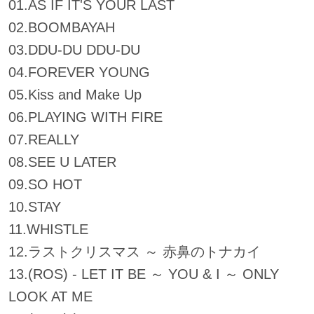
01.AS IF IT'S YOUR LAST
02.BOOMBAYAH
03.DDU-DU DDU-DU
04.FOREVER YOUNG
05.Kiss and Make Up
06.PLAYING WITH FIRE
07.REALLY
08.SEE U LATER
09.SO HOT
10.STAY
11.WHISTLE
12.ラストクリスマス ～ 赤鼻のトナカイ
13.(ROS) - LET IT BE ～ YOU & I ～ ONLY
LOOK AT ME