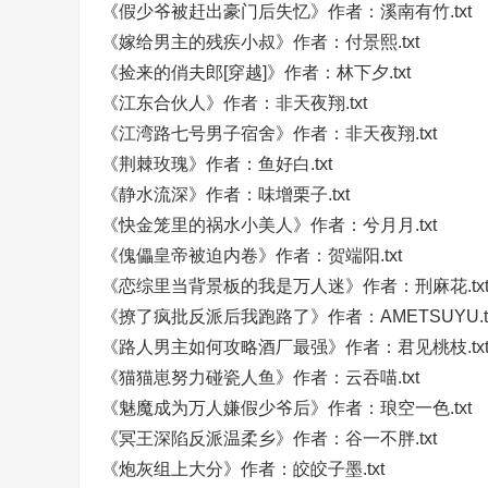
《假少爷被赶出豪门后失忆》作者：溪南有竹.txt
《嫁给男主的残疾小叔》作者：付景熙.txt
《捡来的俏夫郎[穿越]》作者：林下夕.txt
《江东合伙人》作者：非天夜翔.txt
《江湾路七号男子宿舍》作者：非天夜翔.txt
《荆棘玫瑰》作者：鱼好白.txt
《静水流深》作者：味增栗子.txt
《快金笼里的祸水小美人》作者：兮月月.txt
《傀儡皇帝被迫内卷》作者：贺端阳.txt
《恋综里当背景板的我是万人迷》作者：刑麻花.tx
《撩了疯批反派后我跑路了》作者：AMETSUYU.tx
《路人男主如何攻略酒厂最强》作者：君见桃枝.tx
《猫猫崽努力碰瓷人鱼》作者：云吞喵.txt
《魅魔成为万人嫌假少爷后》作者：琅空一色.txt
《冥王深陷反派温柔乡》作者：谷一不胖.txt
《炮灰组上大分》作者：皎皎子墨.txt