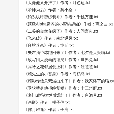
《大佬他又开挂了》作者：月色遥.txt
《帝师为后》作者：莫小桑.txt
《钓系纨绔恋综装乖》作者：千桃万鹿.txt
《顶级Alpha豢养的小蜜桃超凶》作者：离之曲.txt
《二爷的金丝雀疯了》作者：人间言火.txt
《飞来破》作者：南北逐风.txt
《废墟迷恋》作者：旄丘.txt
《夫君我带球跑回来了》作者：七夕是大头喵.txt
《改写团灭漫画的结局》作者：世界兔.txt
《高岭之花邻居爱上我》作者：汪惹惹.txt
《顾先生的小替身》作者：海鸥岛.txt
《顾影你信息素溢出来了》作者：我家楼下的猫.tx
《乖软替身他拒绝复婚》作者：十三州府.txt
《豪门后爸摆烂后爆红了》作者：唐酒月.txt
《画影》作者：橘子信.txt
《霁月难逢》作者：子鹿.txt