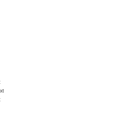
t
t
t