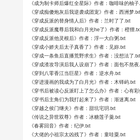
《成为制卡师后爆红全星际》作者：咖啡味的柚子.t
《穿成痴傻炮灰后我逆袭成团宠》作者：西洲梦.tx
《穿成反派的替身情人后》作者：兰时了了.txt
《穿成反派魔尊后我和白月光he了》作者：橙狸.tx
《穿成反派他灵根后》作者：浮一大白粥.txt
《穿成小娇夫后太子真香了》作者：见妳.txt
《穿成一条鱼后直播荒野求生》作者：没想法了.tx
《穿成渣攻导演后我人设崩了》作者：面包不熬夜.t
《穿到八零香江当巨星》作者：逆水舟.txt
《穿进漫画的我成为了白月光》作者：木铎屿.txt
《穿书后被读心反派盯上了怎么办》作者：心有彩虹.
《穿书后主角们为我打起来了》作者：渐迷离.txt
《穿越之侯门继夫》作者：甜坑宅玥.txt
《传说之异世双尊》作者：冰糖莲子羹.txt
《春雾回音》作者：纪伊.txt
《大佬的小祖宗太凶残了》作者：童哇粟.txt