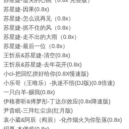
苏星婕-遗失的心跳（0.8x 完整版）
苏星婕-因果(0.8x)
苏星婕-怎么说再见（0.8x）
苏星婕-抓不住的风（0.8x）
苏星婕-走不出的大雨（0.8x）
苏星婕-最后一位（0.8x）
王忻辰&苏星婕-清空(0.8x)
王忻辰&苏星婕-去年花开(0.8x)
小ci-把回忆拼好给你(0.8X慢速版)
小乐哥（王唯乐）-执迷不悟(DJ版)(0.8倍速)
一只白羊-赐我(0.8x)
伊格赛听&傅梦彤-丁达尔效应(0.8x降速版)
尹昔眠-三拜红尘凉(红月版)
袁小葳&阿辰（阎辰）-化作烟火为你坠落(0.8x)