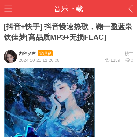
音乐下载
[抖音+快手] 抖音慢速热歌，鞠一盈蓝泉
饮佳梦[高品质MP3+无损FLAC]
内容发布
楼主
管理员
2024-10-21 12:26:05
1289
0